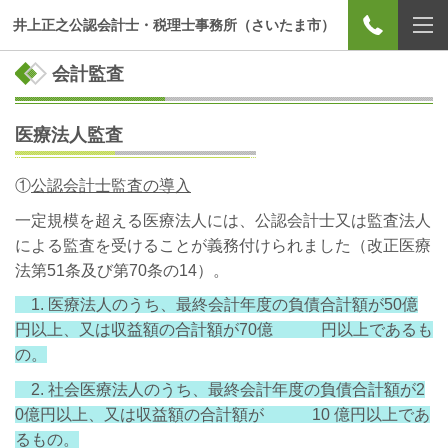
井上正之公認会計士・税理士事務所（さいたま市）
会計監査
医療法人監査
①
公認会計士監査の導入
一定規模を超える医療法人には、公認会計士又は監査法人
による監査を受けることが義務付けられました（改正医療
法第51条及び第70条の14）。
1. 医療法人のうち、最終会計年度の負債合計額が50億
円以上、又は収益額の合計額が70億 円以上であるも
の。
2. 社会医療法人のうち、
最終会計年度の負債合計額が2
0億円以上、又は収益額の合計額が
10
億円以
上であ
るもの。