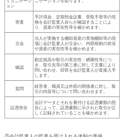
ミュニケーシ
ニケーションを図ります。
ョン
手許現金、定期預金証書、受取手形等の現
実査
物を会計監査人自らが確認することによ
り、資産の実在性等を確かめます。
法人が実施する棚卸資産の実地棚卸等の現
立会
場に会計監査人が立会い、内部統制の状況
や資産の実在性等を確かめます。
勘定残高や取引の実在性・網羅性等につ
き、取引先等の第三者に対して文書により
確認
問い合わせ、回答を会計監査人が直接入手
します。
経営者、職員又は外部の関係者に対し、取
質問
引の内容等について問い合わせます。
会計データとそれを裏付ける証憑書類の照
証憑突合
合によって、証憑書類に示された取引が正
しく記録されていることを確かめます。
⑤
会計監査人の監査を受け入れる体制の準備